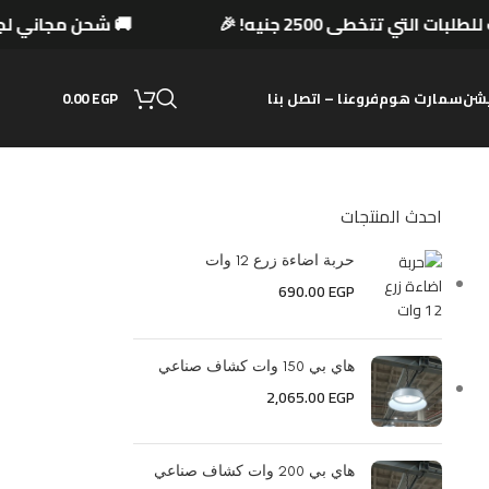
لطلبات التي تتخطى 2500 جنيه! 🎉
🚚 شحن مجاني 
0.00
EGP
شن
سمارت هوم
فروعنا – اتصل بنا
احدث المنتجات
حربة اضاءة زرع 12 وات
690.00
EGP
هاي بي 150 وات كشاف صناعي
2,065.00
EGP
هاي بي 200 وات كشاف صناعي