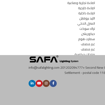
اضاءة تجارية وصناعية
اضاءة خارجية
اضاءة داخلية
الليد بروفايل
المنزل الذكي
تراك سوكت
ديكوريشن
سمارت هوم
غير مصنف
غير مصنف
منتجات ديكورية
info@safalighting.com
201202094777+
Second New C
Settlement - postal code 118