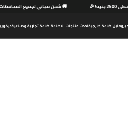
2500 جنيه! 🎉
🚚 شحن مجاني لجميع المحافظات ل
د بروفايل
اضاءة خارجية
احدث منتجات الاضاءة
اضاءة تجارية وصناعية
ديكوري