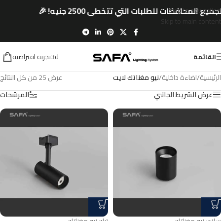
جميع المحافظات للطلبات التي تتخطى 2500 جنيه! 🎉
Skip to navigation
Skip to main content
3dتجربة افتراضية
القائمة
الرئيسية
/
اضاءة داخلية
/
نيو مغناتك لايت
عرض ⁦25⁩ من كل النتائج
عرض الشريط الجانبي
المرشحات