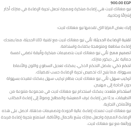
900.00
EGP
نيو مغناتك لايت هي إضاءة مبتكرة ومميزة تجعل تجربة الإضاءة في منزلك أكثر
إشراقًا وجاذبية.
إليك بعض المزايا التي تقدمها نيو مغناتك لايت:
تقنية الإضاءة الحديثة
: تأتي نيو مغناتك لايت مع تقنية LED الحديثة، مما يمنحك
إضاءة ساطعة ومتوهجة بكفاءة واستدامة.
تصميم مميز
: تأتي نيو مغناتك لايت بتصميمات مبتكرة وأنيقة تضفي لمسة
جمالية على ديكور منزلك.
تحكم ذكي
: بفضل التحكم الذكي، يمكنك تعديل السطوع واللون والأنماط
بسهولة، مما يتيح لك تخصيص تجربة الإضاءة حسب تفضيلك.
تركيب سهل
: تأتي نيو مغناتك لايت بنظام تركيب سهل يمكنك تنفيذه بسهولة
دون الحاجة إلى مهنيين.
استخدام متعدد
: يمكنك استخدام نيو مغناتك لايت في مجموعة متنوعة من
التطبيقات، بدءًا من إضاءة غرف المعيشة والمطابخ وصولاً إلى إضاءة المكاتب
والأماكن التجارية.
نيو مغناتك لايت تمنحك إضاءة عالية الجودة وتصميمات مذهلة. احصل على هذه
الإضاءة المميزة واجعل منزلك يشع بالجمال والأناقة. استمتع بتجربة إضاءة فريدة
ورائعة مع نيو مغناتك لايت.