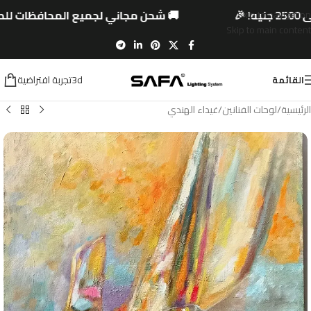
ه! 🎉
🚚 شحن مجاني لجميع المحافظات للطلبات ا
Skip to navigation
Skip to main content
3dتجربة افتراضية
القائمة
الرئيسية
/
لوحات الفنانين
/
غيداء الهندي