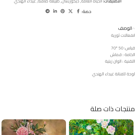
التصنيفات:
الحياة العامة
,
ديكوريشن
,
طبيعة صامتة
,
غيداء الهندي
حصة:
الوصف
انفعالات ثورية
قياس: 50 *70
الخامة : قماش
التقنية : الوان زيتية
لوحة للفنانة غيداء الهندي
منتجات ذات صلة