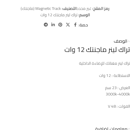
رمز المنتج:
غير محدد
التصنيف:
Magnetic Track (ماجنتك)
الوسم:
تراك لينر ماجنتك 12 وات
حصة:
الوصف
تراك لينر ماجنتك 12 وات
تراك لينر مغناتك للإضاءة الداخلية
الاستطاعة : 12 وات
العرض : 23 سم
3000k-4000k
الفولت : 48 V
معلومات إضافية