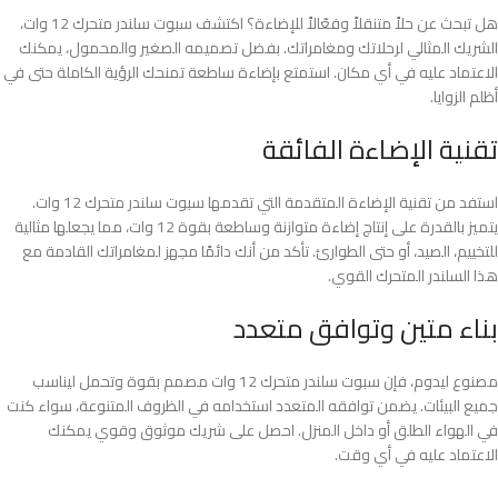
هل تبحث عن حلاً متنقلاً وفعّالاً للإضاءة؟ اكتشف سبوت سلندر متحرك 12 وات،
الشريك المثالي لرحلاتك ومغامراتك. بفضل تصميمه الصغير والمحمول، يمكنك
الاعتماد عليه في أي مكان. استمتع بإضاءة ساطعة تمنحك الرؤية الكاملة حتى في
أظلم الزوايا.
تقنية الإضاءة الفائقة
استفد من تقنية الإضاءة المتقدمة التي تقدمها سبوت سلندر متحرك 12 وات.
يتميز بالقدرة على إنتاج إضاءة متوازنة وساطعة بقوة 12 وات، مما يجعلها مثالية
للتخييم، الصيد، أو حتى الطوارئ. تأكد من أنك دائمًا مجهز لمغامراتك القادمة مع
هذا السلندر المتحرك القوي.
بناء متين وتوافق متعدد
مصنوع ليدوم، فإن سبوت سلندر متحرك 12 وات مصمم بقوة وتحمل ليناسب
جميع البيئات. يضمن توافقه المتعدد استخدامه في الظروف المتنوعة، سواء كنت
في الهواء الطلق أو داخل المنزل. احصل على شريك موثوق وقوي يمكنك
الاعتماد عليه في أي وقت.