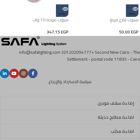
بيعت
بيعت
سبوت فارغ مربع
سبوت موجه 10 وات
347.15
EGP
50.00
EGP
info@safalighting.com
201202094777+
Second New Cairo - The
Settlement - postal code 11835 - Cairo
سياسة الاسترداد والإرجاع
إضاءة سقف مودرن
اضاءة مطابخ حديثة
اضاءة مكتب