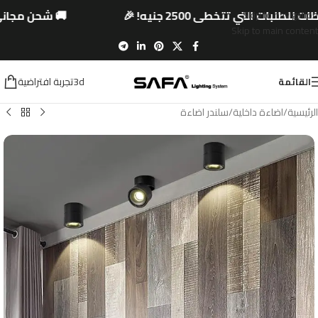
لطلبات التي تتخطى 2500 جنيه! 🎉
🚚 شحن مجاني
Skip to navigation
Skip to main content
3dتجربة افتراضية
القائمة
الرئيسية
/
اضاءة داخلية
/
سلندر اضاءة