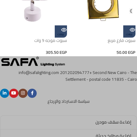
بيعت
بيعت
سبوت فارغ مربع
سبوت موجه 9 وات
305.50
EGP
50.00
EGP
info@safalighting.com
201202094777+
Second New Cairo - The
Settlement - postal code 11835 - Cairo
سياسة الاسترداد والإرجاع
إضاءة سقف مودرن
اضاءة مطابخ حديثة