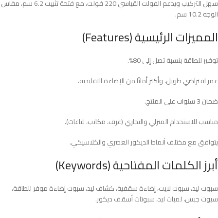
سهل التركيب ويدعم الفولت القياسي 220 فولت، مع فتحة تثبيت 6.2 سم، مقاس
الوجه 10.2 سم.​
المميزات الرئيسية (Features)
توفير للطاقة بنسبة تصل إلى 80%.
عمر افتراضي طويل، وأكثر أمانًا من الإضاءة التقليدية.
ضمان 3 سنوات على المنتج.​
مناسب للاستخدام المنزلي والتجاري (غرف، مكاتب، قاعات).
يتوافق مع مختلف أنماط الديكور العصري والكلاسيكي.
أبرز الكلمات المفتاحية (Keywords)
سبوت ليد، سبوت لايت، إضاءة سقفية، كشاف ليد، سبوت إضاءة موفر للطاقة،
سبوت جبس، لمبات ليد، سبوتات أسقف ديكور.