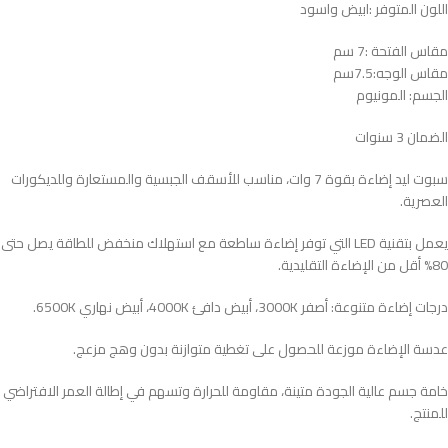
اللون المتوفر :ابيض واسود
مقاس الفتحة :7 سم
مقاس الوجه:7.5سم
الجسم: المونيوم
الضمان 3 سنوات
سبوت ليد إضاءة بقوة 7 وات، مناسب للأسقف الجبسية والمستعارة وللديكورات
العصرية.
يعمل بتقنية LED التي توفر إضاءة ساطعة مع استهلاك منخفض للطاقة يصل حتى
80% أقل من الإضاءة التقليدية.
درجات إضاءة متنوعة: أصفر 3000K، أبيض دافئ 4000K، أبيض نهاري 6500K.​
عدسة الإضاءة موزعة للحصول على تغطية متوازنة بدون وهج مزعج.
خامة جسم عالية الجودة متينة، مقاومة للحرارة وتسهم في إطالة العمر الافتراضي
للمنتج.