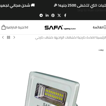
تي تتخطى 2500 جنيه! 🎉
🚚 شحن مجاني لجميع ال
Skip to navigation
Skip to main content
3dتجربة افتراضية
القائمة
الرئيسية
/
اضاءة خارجية
/
كشافات الواجهة كشاف خارجي
بيعت