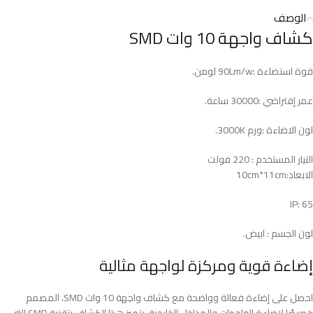
الوصف
كشاف واجهة 10 وات SMD
قوة استضاءة :90Lm/w لومن.
عمر إفتراضي :30000 ساعة.
لون الاضاءة :ورم 3000K.
التيار المستخدم : 220 فولت
الابعاد:10cm*11cm
65 :IP
لون الجسم : ابيض.
إضاءة قوية ومركزة لواجهة مثالية
احصل على إضاءة فعالة وواضحة مع كشاف واجهة 10 وات SMD، المصمم