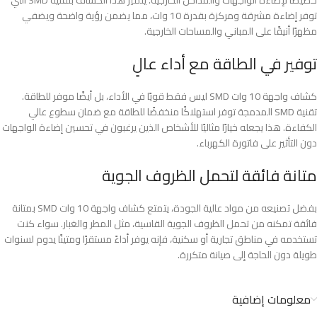
خصيصًا لإضاءة الواجهات والمداخل الخارجية. يتميز هذا الكشاف بتقنية SMD التي
توفر إضاءة مشرقة ومركزة بقدرة 10 وات، مما يضمن رؤية واضحة ويضفي
مظهرًا أنيقًا على المباني والمساحات الخارجية.
توفير في الطاقة مع أداء عالٍ
كشاف واجهة 10 وات SMD ليس فقط قويًا في الأداء، بل أيضًا موفر للطاقة.
تقنية SMD المدمجة توفر استهلاكًا منخفضًا للطاقة مع ضمان سطوع عالي
الكفاءة. هذا يجعله خيارًا مثاليًا للأشخاص الذين يرغبون في تحسين إضاءة الواجهات
دون التأثير على فاتورة الكهرباء.
متانة فائقة لتحمل الظروف الجوية
بفضل تصنيعه من مواد عالية الجودة، يتمتع كشاف واجهة 10 وات SMD بمتانة
فائقة تمكنه من تحمل الظروف الجوية القاسية، مثل المطر والغبار. سواء كنت
تستخدمه في مناطق تجارية أو سكنية، فإنه يوفر أداءً مستقرًا ومتينًا يدوم لسنوات
طويلة دون الحاجة إلى صيانة متكررة.
معلومات إضافية