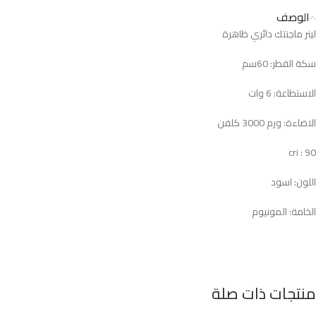
الوصف
لينر ماجنتك دائري ظاهرة
سكة القطر: 60سم
الاستطاعة: 6 وات
الاضاءة: ورم 3000 كلفن
cri : 90
اللون: اسود
الخامة: المونيوم
منتجات ذات صلة