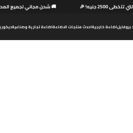
تتخطى 2500 جنيه! 🎉
🚚 شحن مجاني لجميع المحا
د بروفايل
اضاءة خارجية
احدث منتجات الاضاءة
اضاءة تجارية وصناعية
ديكوري