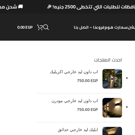
فظات للطلبات التي تتخطى 2500 جنيه! 🎉
🚚 شحن
0.00
EGP
شن
سمارت هوم
فروعنا – اتصل بنا
احدث المنتجات
اب داون ليد خارجي اكريليك
750.00
EGP
اب داون ليد خارجي مودرن
750.00
EGP
ابليك ليد خارجي حدائق