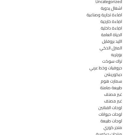
Uncategorized
اشغال يدوية
اضاءة تجارية وصناعية
اضاءة خارجية
اضاءة داخلية
الحياة العامة
الليد بروفايل
المنزل الذكي
بورتريه
تراك سوكت
حروفيات وخط عربي
ديكوريشن
سمارت هوم
طبيعة صامتة
غير مصنف
غير مصنف
لوحات الفنانين
لوحات حيوانات
لوحات طبيعة
متجر كوزي
منتجات ديكورية