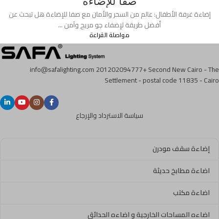
صفا للإضاءة
إضاءة غرفة الأطفال: عالم من السحر والأمان مع صفا للإضاءة هل تبحث عن
أفضل طريقة لإضفاء جو مريح وآمن ...
مواصلة القراءة
info@safalighting.com
201202094777+
Second New Cairo - The
Settlement - postal code 11835 - Cairo
سياسة الاسترداد والإرجاع
إضاءة سقف مودرن
اضاءة مطابخ حديثة
اضاءة مكتب
اضاءه المساحات الخارجية و اضاءه الحدائق