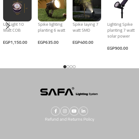
Up Light 10
Spike lighting
Spike laying 7
Lighting Spike
Watt COB
planting 6 watt
watt SMD
planting 7 watt
solar power
EGP
1,150.00
EGP
635.00
EGP
400.00
EGP
900.00
Refund and Returns Policy