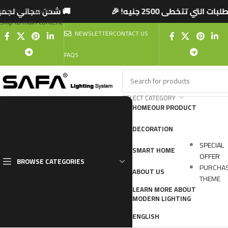
🚚  التي تتخطى 2500 جنيه
شحن مجاني لجميع! 🎉
Skip to navigation
Skip to main content
NEWSLETTER
CONTACT US
FAQS
SELECT CATEGORY
HOME
OUR PRODUCT
DECORATION
SPECIAL
SMART HOME
OFFER
BROWSE CATEGORIES
PURCHA
ABOUT US
THEME
LEARN MORE ABOUT
MODERN LIGHTING
ENGLISH