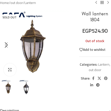
Home
/
out door
/
Lantern
Wall lantern
SOLD OUT
1804
EGP
524.90
Out of stock
Add to wishlist
Categories:
Lantern
,
out door
Click to enlarge
Share:
Description