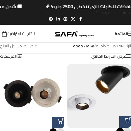
فظات للطلبات التي تتخطى 2500 جنيه! 🎉
🚚 شحن
Skip to navigation
Skip to main content
3dتجربة افتراضية
القائمة
الرئيسية
/
اضاءة داخلية
/
سبوت موجه
عرض ⁦29⁩ من كل النتائج
عرض الشريط الجانبي
المرشحات