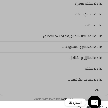
إضاءة سقف مودرن
اضاءة مطابخ حديثة
اضاءة مكتب
اضاءه المساحات الخارجية و اضاءه الحدائق
اضاءه المصانع والمستودعات
اضاءه المنازل و الفنادق
اضاءه سقف
اضاءه مطاعم وكافيهات
اباليك
Made with love by
webwork
اتصل بنا