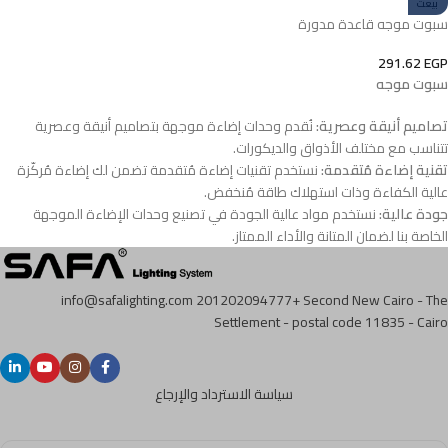
بيعت
سبوت موجه قاعدة مدورة
291.62
EGP
سبوت موجه
تصاميم أنيقة وعصرية:
نُقدم وحدات إضاءة موجهة بتصاميم أنيقة وعصرية
تتناسب مع مختلف الأذواق والديكورات.
تقنية إضاءة مُتقدمة:
نستخدم تقنيات إضاءة مُتقدمة تضمن لك إضاءة مُركّزة
عالية الكفاءة وذات استهلاك طاقة مُنخفض.
جودة عالية:
نستخدم مواد عالية الجودة في تصنيع وحدات الإضاءة الموجهة
الخاصة بنا لضمان المتانة والأداء الممتاز.
info@safalighting.com
201202094777+
Second New Cairo - The
Settlement - postal code 11835 - Cairo
سياسة الاسترداد والإرجاع