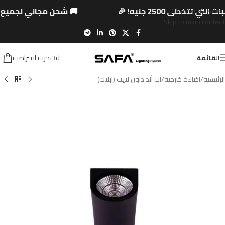
 تتخطى 2500 جنيه! 🎉
🚚 شحن مجاني لجميع المح
Skip to navigation
Skip to main content
3dتجربة افتراضية
القائمة
الرئيسية
/
اضاءة خارجية
/
أب أند داون لايت (ابليك)