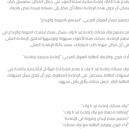
يقدم هذا التراك إضاءة ساحرة تسلط الضوء على جمال المكان. ستعشق كيف
يمكن أن تحول هذه الإضاءة تمامًا أي مكان إلى مساحة فريدة تنبض بالحياة.
تصميم مبتكر العنوان الفرعي: “استمتع بالمرونة والإبداع”
تم تصميم تراك مجناتك إضاءة ليد 6 وات بشكل مبتكر ليمنحك المرونة والإبداع في
تنظيم الإضاءة. يمكنك ضبط الأضواء بسهولة وتوجيهها لتحقيق الإضاءة المثلى
في أي مكان. مهما كانت احتياجاتك، ستجد دائمًا الإضاءة المثلى.
أداء قوي واقتصاد الطاقة العنوان الفرعي: “إضاءة متميزة بكفاءة”
تراك مجناتك إضاءة ليد 6 وات لا يقدم فقط أداءً قويًا بل أيضًا يتميز بكفاءة في
استهلاك الطاقة. ستحصل على الإضاءة المطلوبة دون أن تقلق بشأن استهلاك
الطاقة الزائد. اجعل مكانك يتألق بأقل مجهود.
“تراك مجناتك إضاءة ليد 6 وات”
“إشراقة مذهلة مع تراك إضاءة ليد 6 وات”
“تصميم مبتكر لإبداع ومرونة في الإضاءة”
“أداء قوي وتوفير الطاقة مع تراك مجناتك”