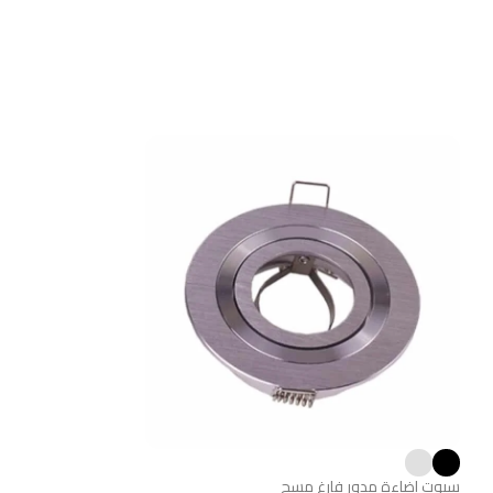
سبوت اضاءة ليد 7 وات
سبوت اضاءة مدور فارغ مسح