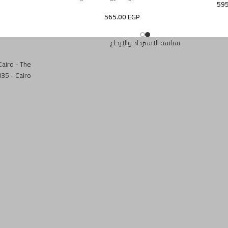
59
565.00
EGP
سياسة الاسترداد والإرجاع
airo - The
35 - Cairo