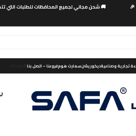
🚚 شحن مجاني لجميع المحافظات للطلبات التي تتخطى 00
VR vip
VR
ة تجارية وصناعية
ديكوريشن
سمارت هوم
فروعنا – اتصل بنا
س