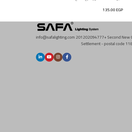
95.00
EGP
135.00
EGP
info@safalighting.com
201202094777+
Second New C
Settlement - postal code 118