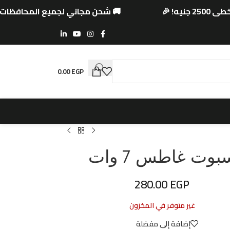
25 جنيه! 🎉
🚚 شحن مجاني لجميع المحافظات للط
0.00
EGP
بوت غاطس 7 وات
280.00
EGP
غير متوفر في المخزون
إضافة إلى مفضلة